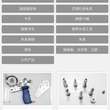
滤波器腔体
空调行业夹具
卡爪
精密小轴
精密冲头
胶带分色工具
夹具插销
夹具
滑块
隔热板、冷却管、玉胶…
公司产品