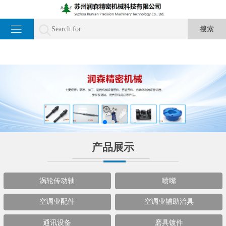
产品展示
涡轮传动轴
喷嘴
空调业配件
空调业辅助治具
通讯设备
磨具镀件