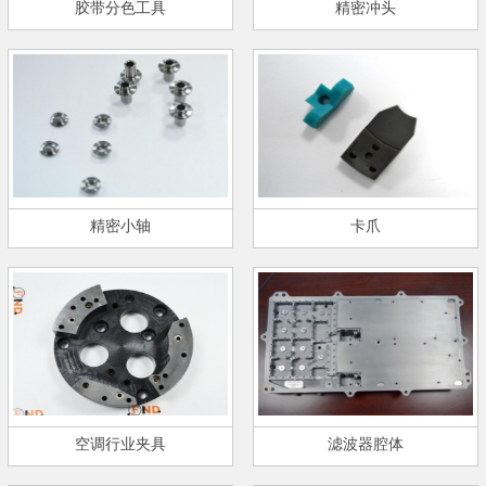
胶带分色工具
精密冲头
精密小轴
卡爪
空调行业夹具
滤波器腔体